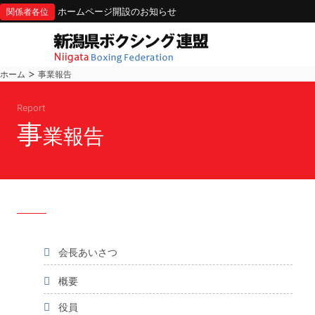
ホームページ開設のお知らせ
関係者各位
>
ホーム
事業報告
Report
事
業報告
会長あいさつ
概要
役員