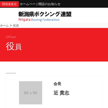
ホームページ開設のお知らせ
関係者各位
>
ホーム
役員
Officer
役
員
会長
近 貴志